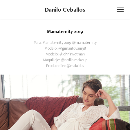
Danilo Ceballos
Mamaternity 2019
Para: Mamaternity 2019 @mamaternity
Modelo: @gimantovani98
Modelo: @chriswotman
Maquillaje: @ardila.makeup
Producción: @malaidav