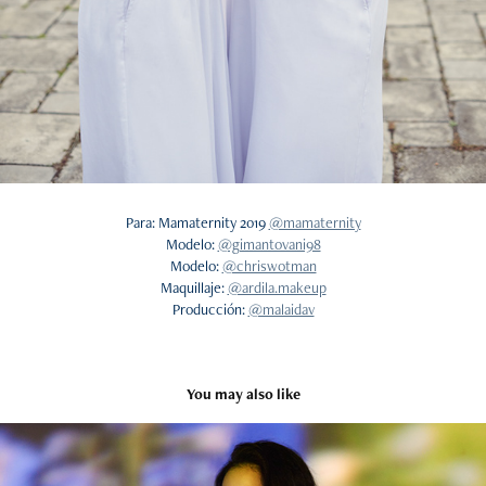
Para: Mamaternity 2019
@mamaternity
Modelo:
@gimantovani98
Modelo:
@chriswotman
Maquillaje:
@ardila.makeup
Producción:
@malaidav
You may also like