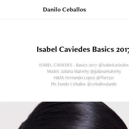
Danilo Ceballos
Isabel Caviedes Basics 201
ISABEL CAVIEDES - Basics 2017 @isabelcaviedes
Model: Juliana Malvehy @julianamalvehy
H&M: Fernando Lopez @fher221
Ph: Danilo Ceballos @ceballosdanilo